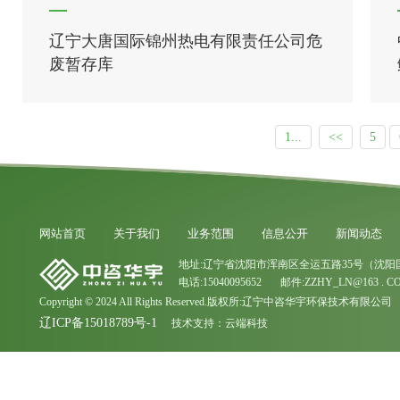
辽宁大唐国际锦州热电有限责任公司危
废暂存库
1...
<<
5
网站首页
关于我们
业务范围
信息公开
新闻动态
地址:辽宁省沈阳市浑南区全运五路35号（沈阳
电话:15040095652 邮件:ZZHY_LN@163 . C
Copyright © 2024 All Rights Reserved.版权所:辽宁中咨华宇环保技术有限公司
辽ICP备15018789号-1
技术支持：
云端科技