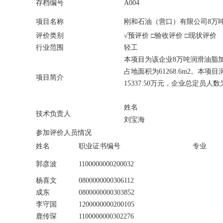
存档编号
A004
项目名称
刚和石油（营口）有限公司8万
评价类别
√预评价 □验收评价 □现状评价
行业范围
轻工
本项目为该企业8万吨润滑油脂
占地面积为61268.6m2。本
项目简介
15337.50万元，企业总定员人数
姓名
技术负责人
刘宝海
参加评价人员情况
姓名
职业证书编号
专业
郭彦波
1100000000200032
杨喜文
0800000000306112
成东
0800000000303852
李守国
1200000000200105
鹿传琛
1100000000302276