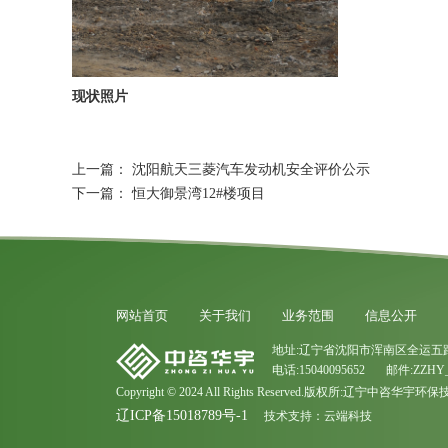
现状照片
上一篇：
沈阳航天三菱汽车发动机安全评价公示
下一篇：
恒大御景湾12#楼项目
网站首页
关于我们
业务范围
信息公开
地址:辽宁省沈阳市浑南区全运五路
电话:15040095652 邮件:ZZHY_
Copyright © 2024 All Rights Reserved.版权所:辽宁中咨华
辽ICP备15018789号-1
技术支持：
云端科技