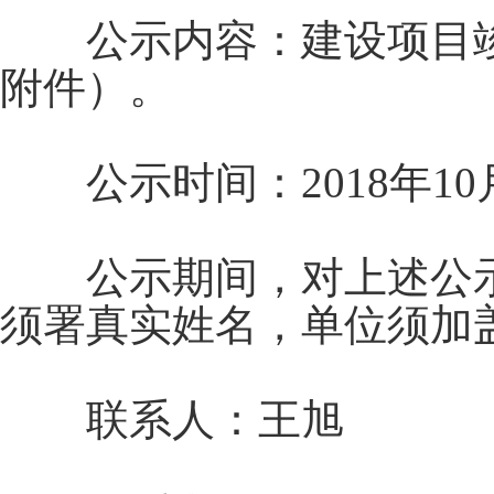
公示内容：建设项目竣
附件）。
公示时间：2018年10月1
公示期间，对上述公示
须署真实姓名，单位须加
联系人：王旭