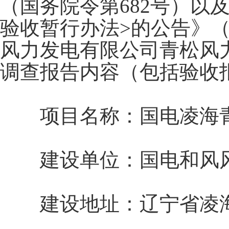
（国务院令第682号）以
验收暂行办法>的公告》（
风力发电有限公司青松风力
调查报告内容（包括验收
项目名称：国电凌海青松
建设单位：国电和风风
建设地址：辽宁省凌海