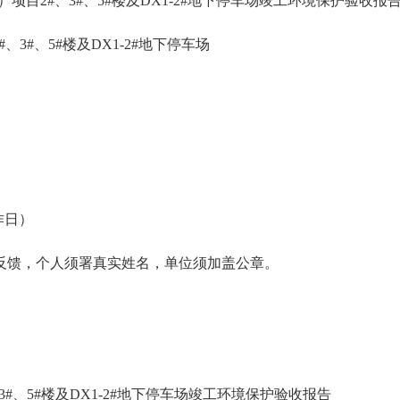
24地块）项目2#、3#、5#楼及DX1-2#地下停车场竣工环境保护验收
、3#、5#楼及DX1-2#地下停车场
工作日）
反馈，个人须署真实姓名，单位须加盖公章。
、3#、5#楼及DX1-2#地下停车场竣工环境保护验收报告