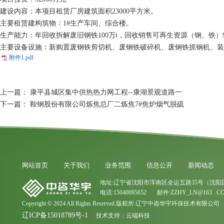
建设内容：本项目租赁厂房建筑面积23000平方米。
主要租赁建构筑物：1#生产车间、综合楼。
生产能力：年回收拆解废旧钢铁100万t，回收销售可再生资源（钢、铁）9
主要设备设施：新购置废钢铁剪切机、废钢铁破碎机、废钢铁抓钢机、装
附件1.pdf
上一篇：
康平县城区集中供热热力网工程--康湖景观道路一
下一篇：
鞍钢股份有限公司炼焦总厂二炼焦7#焦炉烟气脱硫
网站首页
关于我们
业务范围
信息公开
新闻动态
地址:辽宁省沈阳市浑南区全运五路35号（沈阳
电话:15040095652 邮件:ZZHY_LN@163 . C
Copyright © 2024 All Rights Reserved.版权所:辽宁中咨华宇环保技术有限公司
辽ICP备15018789号-1
技术支持：
云端科技