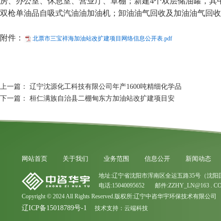
房、办公室、休息室、营业厅、罩棚；新建4个双层储油罐，其中汽
双枪单油品自吸式汽油油加油机；卸油油气回收及加油油气回收
附件：
北票市三宝祥海加油站改扩建项目网络信息公开表.pdf
上一篇：
辽宁沈源化工科技有限公司年产1600吨精细化学品
下一篇：
桓仁满族自治县二棚甸东方加油站改扩建项目安
网站首页
关于我们
业务范围
信息公开
新闻动态
地址:辽宁省沈阳市浑南区全运五路35号（沈阳
电话:15040095652 邮件:ZZHY_LN@163 . C
Copyright © 2024 All Rights Reserved.版权所:辽宁中咨华宇环保技术有限公司
辽ICP备15018789号-1
技术支持：
云端科技