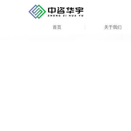
首页
关于我们