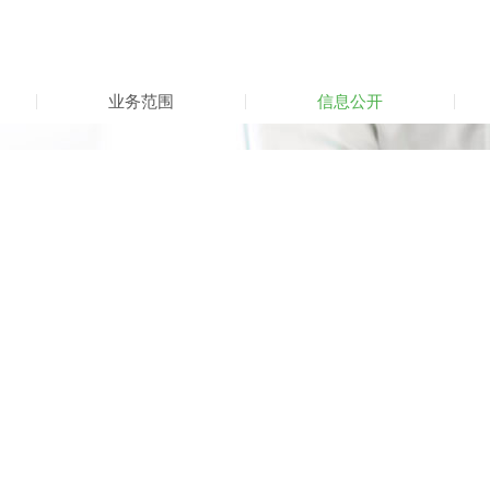
业务范围
信息公开