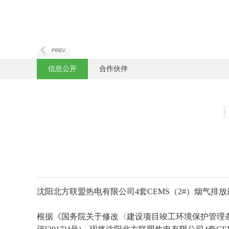
信息公开
合作伙伴
沈阳北方联盟热电有限公司4套CEMS（2#）烟气排
根据《国务院关于修改〈建设项目竣工环境保护管理条