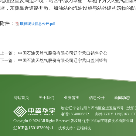
地理位置及周边环境：站区中部为罩棚，罩棚下方为2座汽油罐和
墙，东侧靠近道路开敞。加油站的汽油设施与站外建构筑物的防火距离
附件：
顺祥现状信息公开.pdf
上一篇：
中国石油天然气股份有限公司辽宁营口销售分公
下一篇：
中国石油天然气股份有限公司辽宁营口盖州经营
网站首页
关于我们
业务范围
信息公开
新闻动态
地址:辽宁省沈阳市浑南区全运五路35号（沈阳
电话:15040095652 邮件:ZZHY_LN@163 . C
Copyright © 2024 All Rights Reserved.版权所:辽宁中咨华宇环保技术有限公司
辽ICP备15018789号-1
技术支持：
云端科技