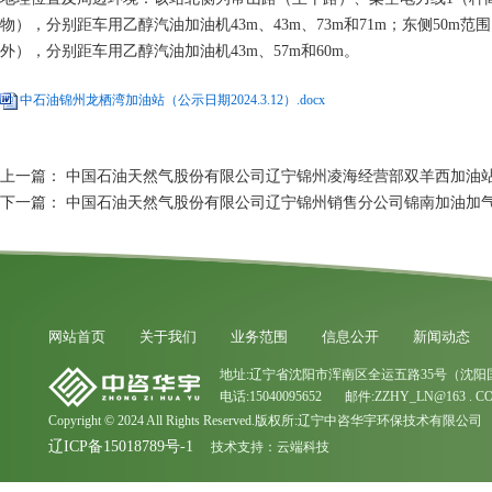
物），分别距车用乙醇汽油加油机43m、43m、73m和71m；东侧50
外），分别距车用乙醇汽油加油机43m、57m和60m。
中石油锦州龙栖湾加油站（公示日期2024.3.12）.docx
上一篇：
中国石油天然气股份有限公司辽宁锦州凌海经营部双羊西加油
下一篇：
中国石油天然气股份有限公司辽宁锦州销售分公司锦南加油加
网站首页
关于我们
业务范围
信息公开
新闻动态
地址:辽宁省沈阳市浑南区全运五路35号（沈阳
电话:15040095652 邮件:ZZHY_LN@163 . C
Copyright © 2024 All Rights Reserved.版权所:辽宁中咨华宇环保技术有限公司
辽ICP备15018789号-1
技术支持：
云端科技